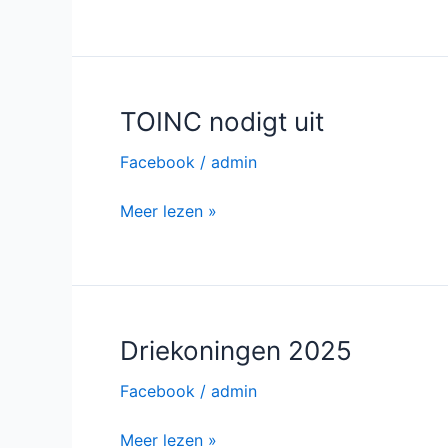
maken
TOINC nodigt uit
Facebook
/
admin
TOINC
Meer lezen »
nodigt
uit
Driekoningen 2025
Facebook
/
admin
Driekoningen
Meer lezen »