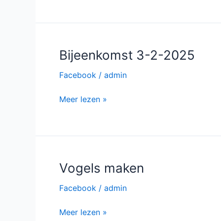
2-
2025
Bijeenkomst 3-2-2025
Facebook
/
admin
Bijeenkomst
Meer lezen »
3-
2-
2025
Vogels maken
Facebook
/
admin
Vogels
Meer lezen »