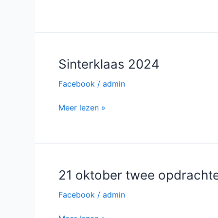
2025
Sinterklaas 2024
Facebook
/
admin
Sinterklaas
Meer lezen »
2024
21 oktober twee opdracht
Facebook
/
admin