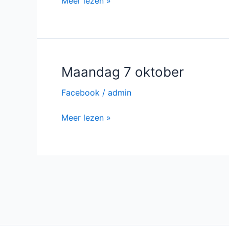
21
Meer lezen »
oktober
twee
opdrachten
Maandag 7 oktober
Facebook
/
admin
Maandag
Meer lezen »
7
oktober
Bericht
paginering