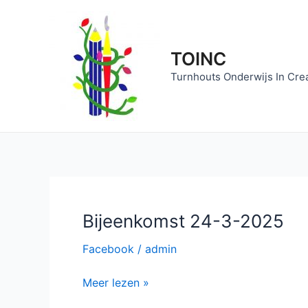
Ga
naar
de
TOINC
inhoud
Turnhouts Onderwijs In Creat
Bijeenkomst 24-3-2025
Facebook
/
admin
Bijeenkomst
Meer lezen »
24-