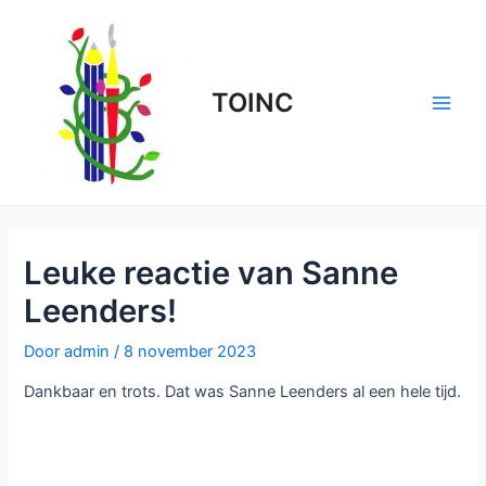
Ga
naar
de
inhoud
TOINC
Main
Men
Leuke reactie van Sanne
Leenders!
Door
admin
/
8 november 2023
Dankbaar en trots. Dat was Sanne Leenders al een hele tijd.